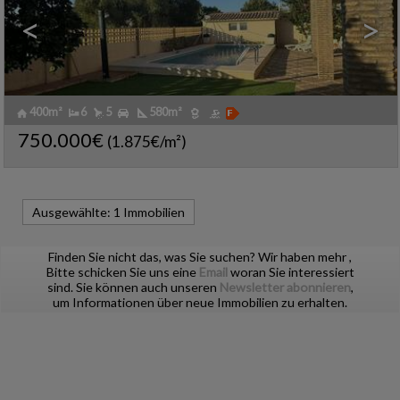
<
>
400m²
6
5
580m²
Ref. HBTT-531371
🔗
750.000€
(1.875€/m²)
Ref2. F522
Ausgewählte:
1 Immobilien
Finden Sie nicht das, was Sie suchen? Wir haben mehr
,
Bitte schicken Sie uns eine
Email
woran Sie interessiert
sind. Sie können auch unseren
Newsletter abonnieren
,
um Informationen über neue Immobilien zu erhalten.