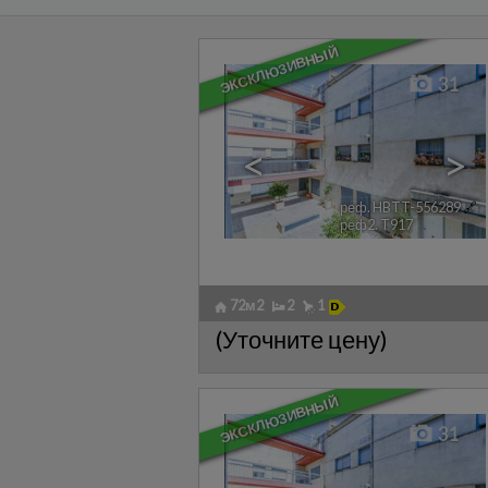
ЭКСКЛЮЗИВНЫЙ
31
<
>
реф. HBTT-556289
🔗
реф2. T917
72м2
2
1
(Уточните цену)
ЭКСКЛЮЗИВНЫЙ
31