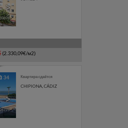
>
33878
🔗
€
(2.330,09€/м2)
Квартира сдаётся
34
CHIPIONA
,
CÁDIZ
>
26775
🔗