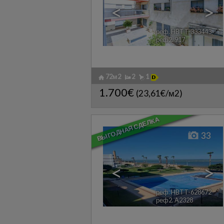
<
>
реф. HBTT-333443
🔗
реф2. 917
72м2
2
1
1.700€
(23,61€/м2)
ВЫГОДНАЯ СДЕЛКА
33
<
>
реф. HBTT-628672
🔗
реф2. A2328