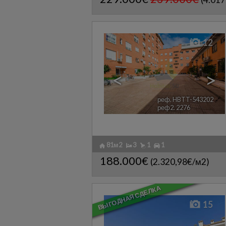
12
<
>
реф. HBTT-543202
🔗
реф2. 2276
81м2
3
1
1
188.000€
(2.320,98€/м2)
ВЫГОДНАЯ СДЕЛКА
15