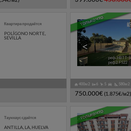
ТОЛЬКО ЧТО
Квартира продаётся
POLÍGONO NORTE
,
SEVILLA
<
реф. HBTT-5
реф2. F522
400м2
6
5
580м2
750.000€
(1.875€/м2
ТОЛЬКО ЧТО
Таунхаус сдаётся
ANTILLA, LA
,
HUELVA