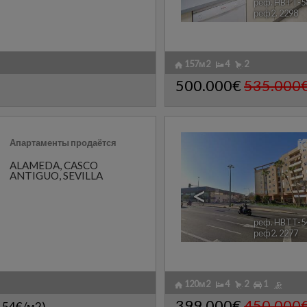
реф. HBTT-5
реф2. 2298
157м2
4
2
500.000€
535.000
Апартаменты продаётся
ALAMEDA
,
CASCO
ANTIGUO
,
SEVILLA
<
реф. HBTT-5
реф2. 2277
120м2
4
2
1
399.000€
450.000
7,54€/м2)