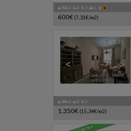
82м2
2
2
1
600€
(7,31€/м2)
32
<
>
реф. HBTT-568648
🔗
реф2. 2302
88м2
2
2
1.350€
(15,34€/м2)