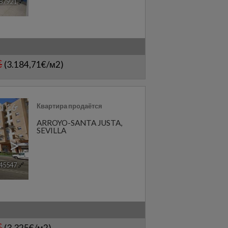
87921
🔗
€
(3.184,71€/м2)
Квартира продаётся
16
ARROYO-SANTA JUSTA
,
SEVILLA
>
45547
🔗
€
(3.325€/м2)