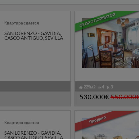
СКОРО ПОЯВИТСЯ
Квартира сдаётся
SAN LORENZO - GAVIDIA
,
CASCO ANTIGUO
,
SEVILLA
<
реф. HBTT-3
реф2. 960
225м2
4
3
530.000€
550.000
Продано
Квартира сдаётся
SAN LORENZO - GAVIDIA
,
CASCO ANTIGUO
,
SEVILLA