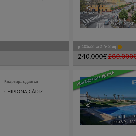
<
реф. HBTT-6
реф2. 2299B
103м2
2
2
240.000€
280.000
ВЫГОДНАЯ СДЕЛКА
Квартира сдаётся
CHIPIONA
,
CÁDIZ
<
реф. HBTT-6
реф2. A2327