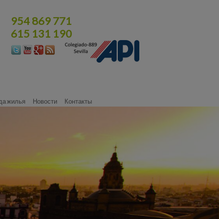
954 869 771
615 131 190
да жилья
Новости
Контакты