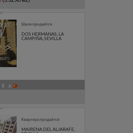
Шале продаётся
33
DOS HERMANAS
,
LA
CAMPIÑA
,
SEVILLA
>
31371
🔗
)
Квартира продаётся
44
MAIRENA DEL ALJARAFE
,