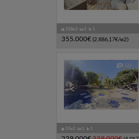
реф. HBTT-589381
🔗
реф2. 2308
123м2
2
1
355.000€
(2.886,17€/м2)
50
<
>
реф. HBTT-567914
🔗
реф2. 2297
57м2
1
1
229.000€
239.000€
(4.01