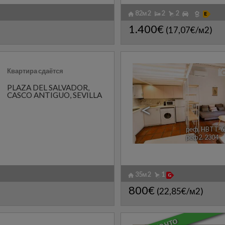
82м2
2
2
1.400€
(17,07€/м2)
Квартира сдаётся
PLAZA DEL SALVADOR
,
CASCO ANTIGUO
,
SEVILLA
<
реф. HBTT-6
реф2. 2304
35м2
1
800€
(22,85€/м2)