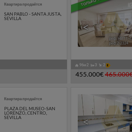
ТОЛЬКО ЧТО
Квартира продаётся
SAN PABLO - SANTA JUSTA
,
SEVILLA
<
реф. HBTT-6
реф2. 2324
96м2
3
2
455.000€
465.000
Квартира продаётся
PLAZA DEL MUSEO-SAN
LORENZO
,
CENTRO
,
SEVILLA
<