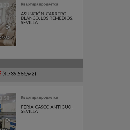
Квартира продаётся
33
ASUNCIÓN-CARRERO
BLANCO
,
LOS REMEDIOS
,
SEVILLA
>
23682
🔗
€
(4.739,58€/м2)
Квартира продаётся
58
FERIA
,
CASCO ANTIGUO
,
SEVILLA
>