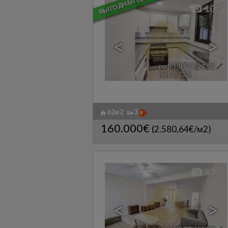
ВЫГОДНАЯ СДЕЛКА
10
<
>
реф. HBTT-624327
🔗
реф2. 2326
62м2
3
160.000€
(2.580,64€/м2)
43
<
>