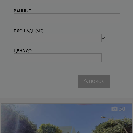
ВАННЫЕ
ПЛОЩАДЬ (М2)
м2
ЦЕНА ДО
ALAMEDA
,
CASCO
Апартаменты продаётся
ANTIGUO
,
SEVILLA
50