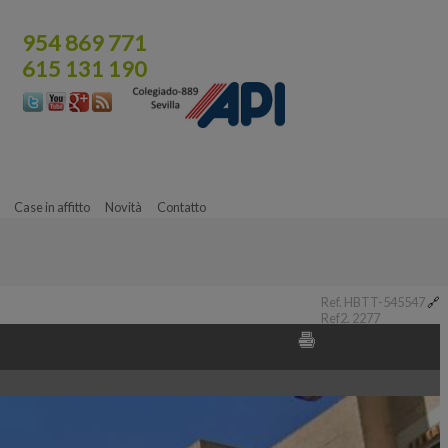
954 869 771
615 131 190
Case in affitto
Novità
Contatto
Ref. HBTT-545547
🔗
Ref2. 2277