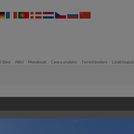
i 1bed
Attici
Monolocali
Case a un piano
Terreni/podere
Locali/negozi