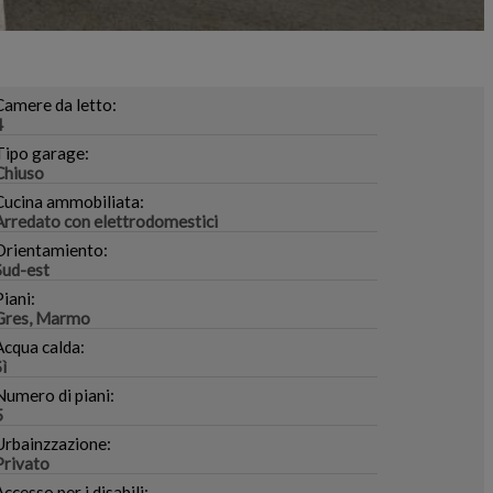
Camere da letto:
4
Tipo garage:
Chiuso
Cucina ammobiliata:
Arredato con elettrodomestici
Orientamiento:
Sud-est
Piani:
Gres, Marmo
Acqua calda:
Sì
Numero di piani:
5
Urbainzzazione:
Privato
Accesso per i disabili: