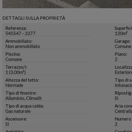
DETTAGLI SULLA PROPRIETÀ
Referenza:
Superfici
545547 - 2277
120m²
Ammobiliato:
Garage:
Non ammobiliato
Comune 
Piscina:
Piano:
Comune
2
Terrazzo/i:
Localizz
1 (3.00m²)
Esterior
Altezza del tetto:
Tipo di s
Normale
Intonac
Tipo di finestre:
Ripostigl
Alluminio, Climalit
Sì
Tipo di acqua calda:
Aria con
Gas naturale
Centrali
Ascensore:
Numero di
Sì
2
Antichità:
Condizio