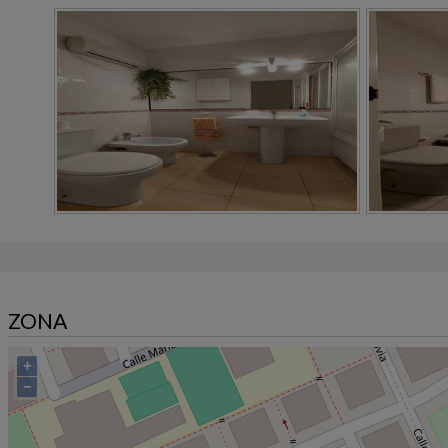
ZONA
+
−