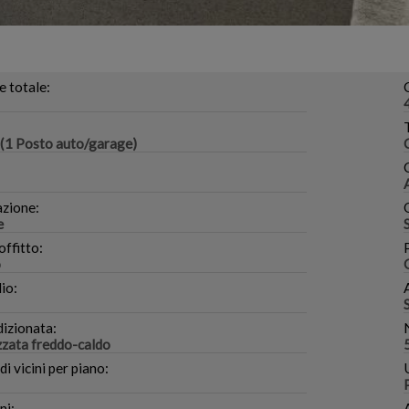
e totale:
(1 Posto auto/garage)
azione:
e
offitto:
o
io:
dizionata:
zzata freddo-caldo
 vicini per piano:
ni: