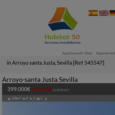
Appartamenti +2bed
Appartament
in Arroyo santa Justa, Sevilla [Ref 545547]
Arroyo-santa Justa
Sevilla
,
399.000€
450.000€
(3.325€/m²)
120m²
4
2
1