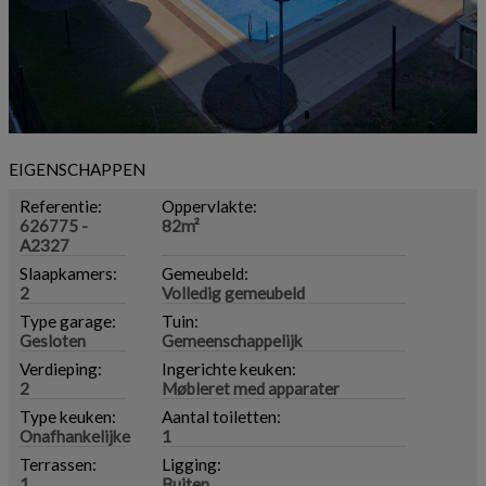
EIGENSCHAPPEN
Referentie:
Oppervlakte:
626775 -
82m²
A2327
Slaapkamers:
Gemeubeld:
2
Volledig gemeubeld
Type garage:
Tuin:
Gesloten
Gemeenschappelijk
Verdieping:
Ingerichte keuken:
2
Møbleret med apparater
Type keuken:
Aantal toiletten:
Onafhankelijke
1
Terrassen:
Ligging:
1
Buiten