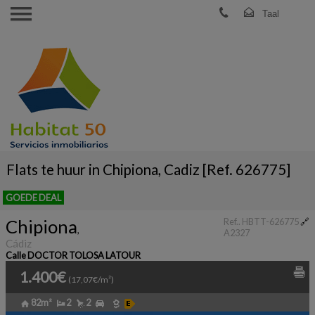
Flats te huur in Chipiona, Cadiz [Ref. 626775]
GOEDE DEAL
Chipiona
Ref.. HBTT-626775
🔗
,
A2327
Cádiz
Calle DOCTOR TOLOSA LATOUR
1.400€
(17,07€/m²)
82m²
2
2