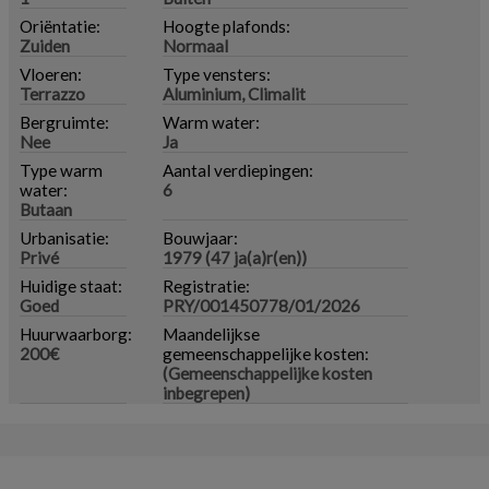
Oriëntatie:
Hoogte plafonds:
Zuiden
Normaal
Vloeren:
Type vensters:
Terrazzo
Aluminium, Climalit
Bergruimte:
Warm water:
Nee
Ja
Type warm
Aantal verdiepingen:
water:
6
Butaan
Urbanisatie:
Bouwjaar:
Privé
1979 (47 ja(a)r(en))
Huidige staat:
Registratie:
Goed
PRY/001450778/01/2026
Huurwaarborg:
Maandelijkse
200€
gemeenschappelijke kosten:
(Gemeenschappelijke kosten
inbegrepen)