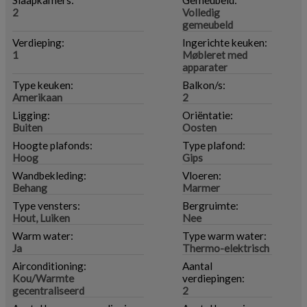
Slaapkamers:
Gemeubeld:
2
Volledig
gemeubeld
Verdieping:
Ingerichte keuken:
1
Møbleret med
apparater
Type keuken:
Balkon/s:
Amerikaan
2
Ligging:
Oriëntatie:
Buiten
Oosten
Hoogte plafonds:
Type plafond:
Hoog
Gips
Wandbekleding:
Vloeren:
Behang
Marmer
Type vensters:
Bergruimte:
Hout, Luiken
Nee
Warm water:
Type warm water:
Ja
Thermo-elektrisch
Airconditioning:
Aantal
Kou/Warmte
verdiepingen:
gecentraliseerd
2