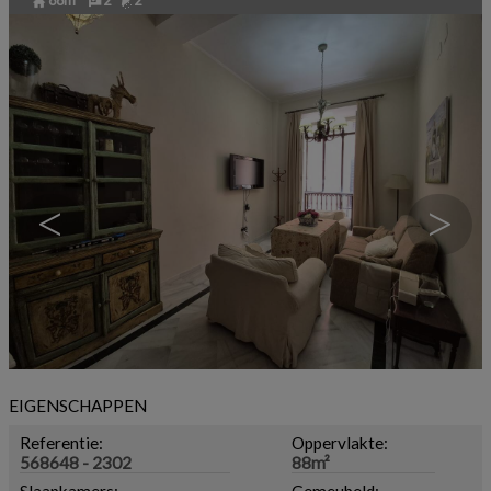
88m²
2
2
<
>
EIGENSCHAPPEN
Referentie:
Oppervlakte:
568648 - 2302
88m²