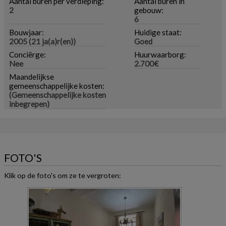
Aantal buren per verdieping:
Aantal buren in
2
gebouw:
6
Bouwjaar:
Huidige staat:
2005 (21 ja(a)r(en))
Goed
Conciërge:
Huurwaarborg:
Nee
2.700€
Maandelijkse
gemeenschappelijke kosten:
(Gemeenschappelijke kosten
inbegrepen)
FOTO'S
Klik op de foto's om ze te vergroten: