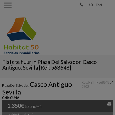
Flats te huur in Plaza Del Salvador, Casco
Antiguo, Sevilla [Ref. 568648]
Casco Antiguo
Ref.. HBTT-568648
🔗
Plaza Del Salvador
,
,
2302
Sevilla
Calle CUNA
1.350€
(15,34€/m²)