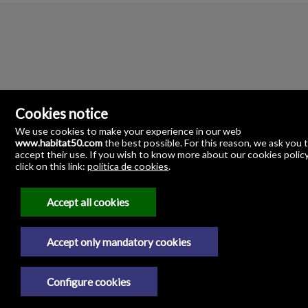
Cookies notice
We use cookies to make your experience in our web
www.habitat50.com
the best possible. For this reason, we ask you 
accept their use. If you wish to know more about our cookies polic
click on this link:
política de cookies
.
Habitat 50 Servicios Inmobiliarios
Angostillo, 2-Pasaje Los Azahares-Local 15
41003 Sevilla
Accept all cookies
954.869.771
Accept only mandatory cookies
Juridische kennisgeving
Configure cookies
Privacybeleid
Cookiebeleid