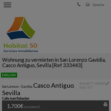
Wohnung zu vermieten in San Lorenzo Gavidia,
Casco Antiguo, Sevilla [Ref 333443]
EXKLUSIV
Casco Antiguo
Ref. HBTT-333443
🔗
San Lorenzo - Gavidia
,
,
Ref2. 917
Sevilla
Calle Juan Rabadan
1.700€
(23,61€/m²)