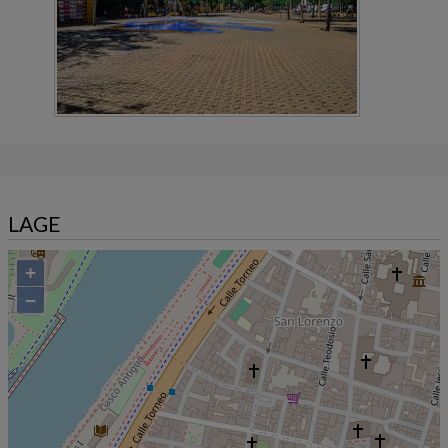
LAGE
+
−