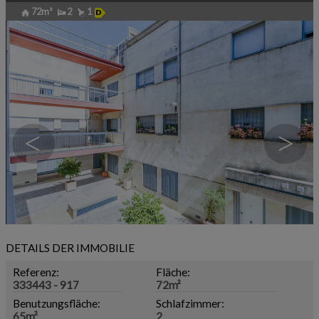
72m²
2
1
<
>
DETAILS DER IMMOBILIE
Referenz:
Fläche:
333443 - 917
72m²
Benutzungsfläche:
Schlafzimmer:
65m²
2