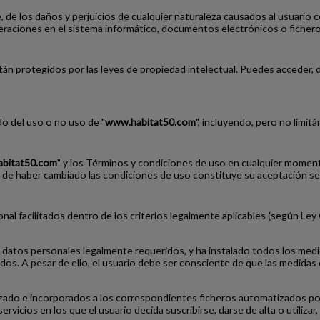
 de los daños y perjuicios de cualquier naturaleza causados al usuario
eraciones en el sistema informático, documentos electrónicos o fichero
están protegidos por las leyes de propiedad intelectual. Puedes acceder, 
o del uso o no uso de "
www.habitat50.com
", incluyendo, pero no limi
bitat50.com
" y los Términos y condiciones de uso en cualquier moment
de haber cambiado las condiciones de uso constituye su aceptación seg
onal facilitados dentro de los criterios legalmente aplicables (según L
atos personales legalmente requeridos, y ha instalado todos los medios 
tados. A pesar de ello, el usuario debe ser consciente de que las medid
ado e incorporados a los correspondientes ficheros automatizados por
ervicios en los que el usuario decida suscribirse, darse de alta o utiliza