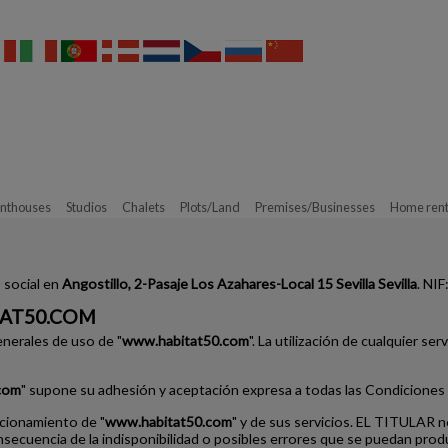
nthouses
Studios
Chalets
Plots/Land
Premises/Businesses
Home rent
 social en
Angostillo, 2-Pasaje Los Azahares-Local 15 Sevilla Sevilla
. NIF
AT50.COM
nerales de uso de "
www.habitat50.com
". La utilización de cualquier serv
com
" supone su adhesión y aceptación expresa a todas las Condiciones 
ncionamiento de "
www.habitat50.com
" y de sus servicios. EL TITULAR 
nsecuencia de la indisponibilidad o posibles errores que se puedan produ