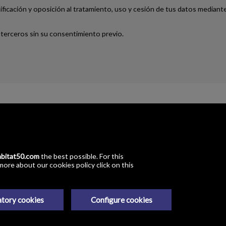
tificación y oposición al tratamiento, uso y cesión de tus datos median
 terceros sin su consentimiento previo.
nmobiliarios
Los Azahares-Local 15
bitat50.com
the best possible. For this
more about our cookies policy click on this
atory cookies
Configure cookies