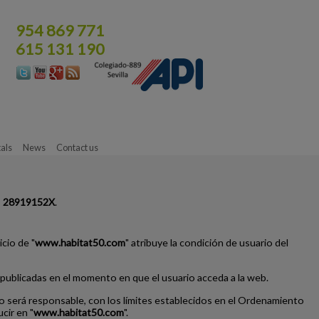
954 869 771
615 131 190
als
News
Contact us
:
28919152X
.
icio de "
www.habitat50.com
" atribuye la condición de usuario del
publicadas en el momento en que el usuario acceda a la web.
no será responsable, con los límites establecidos en el Ordenamiento
cir en "
www.habitat50.com
".