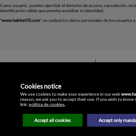
Como usuario , puedes ejercitar el derecho de acceso, cancelación, rec
identificación válida que permita acreditar tu identidad.
"
www.habitat50.com
" no cederá los datos personales de los usuarios a
Cookies notice
Habitat 50 Servicios I
Angostillo, 2-Pasaje 
We use cookies to make your experience in our web
www.ha
41003 Sevilla
reason, we ask you to accept their use. If you wish to know 
Spain
link:
política de cookies
.
954.869.771
Accept all cookies
Accept only mand
Legal Notice
Privacy policy