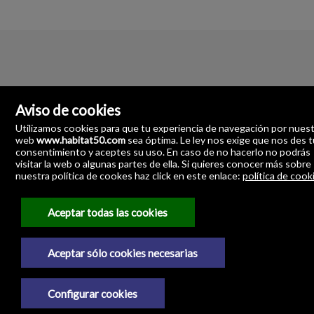
Aviso de cookies
Utilizamos cookies para que tu experiencia de navegación por nues
web
www.habitat50.com
sea óptima. Le ley nos exige que nos des t
consentimiento y aceptes su uso. En caso de no hacerlo no podrás
visitar la web o algunas partes de ella. Si quieres conocer más sobre
nuestra política de cookes haz click en este enlace:
política de cook
Habitat 50 Servicios Inmobiliarios
Angostillo, 2-Pasaje Los Azahares-Local 15
41003 Sevilla
Aceptar todas las cookies
España
954.869.771
Aceptar sólo cookies necesarias
Aviso legal
Configurar cookies
Política de privacidad