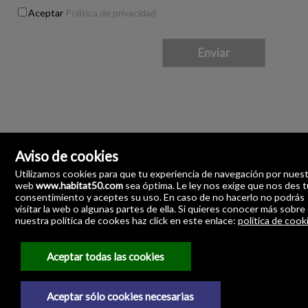
Aceptar
Política de privacidad
Aviso de cookies
Utilizamos cookies para que tu experiencia de navegación por nues
web
www.habitat50.com
sea óptima. Le ley nos exige que nos des t
consentimiento y aceptes su uso. En caso de no hacerlo no podrás
visitar la web o algunas partes de ella. Si quieres conocer más sobre
nuestra política de cookes haz click en este enlace:
política de cook
Habitat 50 Servicios Inmobiliarios
Angostillo, 2-Pasaje Los Azahares-Local 15
41003 Sevilla
Aceptar todas las cookies
España
954.869.771
Aceptar sólo cookies necesarias